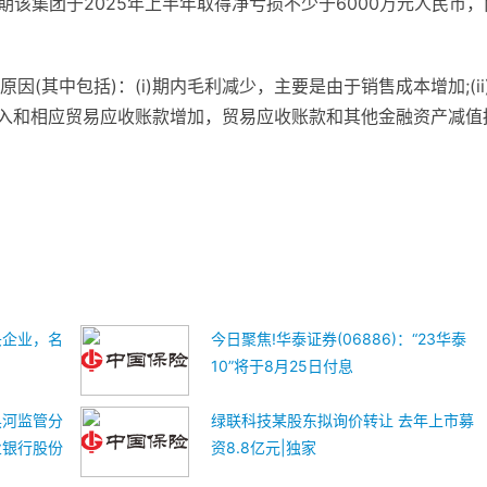
，预期该集团于2025年上半年取得净亏损不少于6000万元人民币，
(其中包括)：(i)期内毛利减少，主要是由于销售成本增加;(ii
由于收入和相应贸易应收账款增加，贸易应收账款和其他金融资产减值
头企业，名
今日聚焦!华泰证券(06886)：“23华泰
10”将于8月25日付息
黑河监管分
绿联科技某股东拟询价转让 去年上市募
业银行股份
资8.8亿元|独家