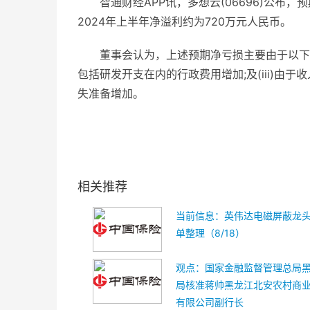
智通财经APP讯，多想云(06696)公布
2024年上半年净溢利约为720万元人民币。
董事会认为，上述预期净亏损主要由于以下原因
包括研发开支在内的行政费用增加;及(iii)
失准备增加。
关键词：
财经频道
财经资讯
相关推荐
当前信息：英伟达电磁屏蔽龙
单整理（8/18）
观点：国家金融监督管理总局
局核准蒋帅黑龙江北安农村商
有限公司副行长