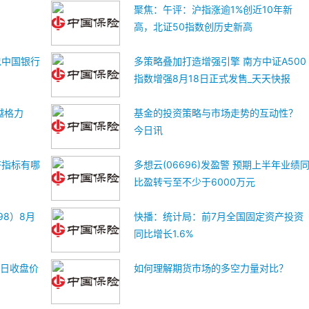
聚焦：午评：沪指涨逾1%创近10年新
高，北证50指数创历史新高
忠中国银行
多策略叠加打造增强引擎 南方中证A500
指数增强8月18日正式发售_天天快报
越格力
基金的投资策略与市场走势的互动性？
今日讯
济指标有哪
多想云(06696)发盈警 预期上半年业绩
比盈转亏至不少于6000万元
98）8月
快播：统计局：前7月全国固定资产投资
同比增长1.6%
易日收盘价
如何理解期货市场的多空力量对比？