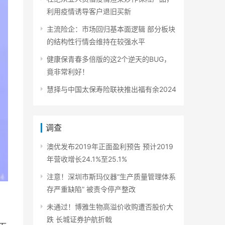
利用疫情诱导客户退旧买新
主流险企：市场回归基本面逻辑 部分板块
的结构性行情会维持在较强水平
健康保青春多倍版的这2个逆天的BUG，
竟非常利好！
慧择与中国太保寿险联袂推出福有余2024
调查
澳优发布2019年正面盈利预告 预计2019
年营收增长24.1%至25.1%
注意！深圳市斯玛仪器“生产质量管理体系
存严重缺陷” 被责令停产整改
未通过！博雅生物高溢价收购遭否股价大
跌 长城证券护航折戟