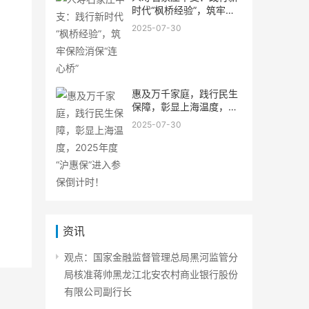
时代“枫桥经验”，筑牢保
险消保“连心桥”
2025-07-30
惠及万千家庭，践行民生
保障，彰显上海温度，
2025年度“沪惠保”进入参
2025-07-30
保倒计时！
资讯
观点：国家金融监督管理总局黑河监管分
局核准蒋帅黑龙江北安农村商业银行股份
有限公司副行长