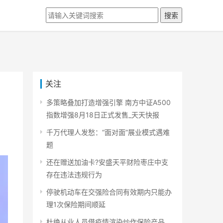
搜索
关注
多策略叠加打造增强引擎 南方中证A500
指数增强8月18日正式发售_天天快报
千万代理人发愁：“面对面”展业模式遇难
题
还在赠送加油卡?安盛天平财险枣庄中支
存在违法违规行为
停驶机动车在交强险合同有效期内只能办
理1次保险期间顺延
杜绝从业人员借疫情渲染炒作保险产品，