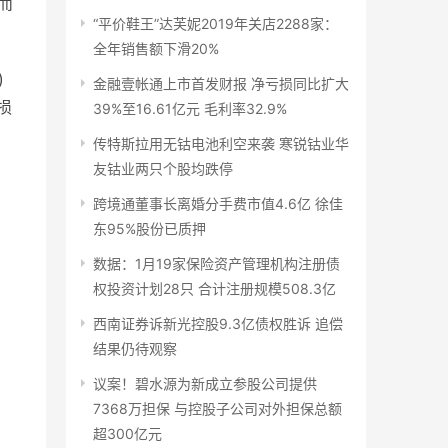
而
“平价鞋王”达芙妮2019年关店2288家：
全年销售额下滑20%
)
金融壹帐通上市首发财报 净亏损同比扩大
损
39%至16.61亿元 毛利率32.9%
传特斯拉用无钴电池利空来袭 寒锐钴业华
友钴业两只个股均跌停
跨境通董事长离婚分手费市值4.6亿 徐佳
东95%股份已质押
数据：1月19家保险资产管理机构注册债
权投资计划28只 合计注册规模508.3亿
西南证券诉新光控股9.3亿债权胜诉 追偿
结果仍待观察
议案！碧水源为新成立参股公司提供
7368万担保 与控股子公司对外担保总额
超300亿元