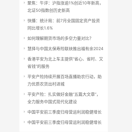
聚焦：午评：沪指涨逾1%创近10年新高，
北证50指数创历史新高
快播：统计局：前7月全国固定资产投资
同比增长1.6%
如何理解期货市场的多空力量对比？
慧择与中国太保寿险联袂推出福有余2024
香港平安为北上车主提供“省心、省时、又
省钱”的服务
平安产险持续开展百场直播助农行动，助
力优质农货出村进城
平安产险：扎实做好金融“五篇大文章”，
全力服务中国式现代化建设
中国平安前三季度归母营运利润稳健增长
中国平安前三季度归母营运利润稳健增长