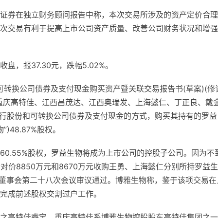
证券在独立财务顾问报告中称，本次交易所涉及的资产定价合理
次交易有利于提高上市公司资产质量、改善公司财务状况和增强
，报37.30元，跌幅5.02%。
可转换公司债券及支付现金购买资产暨关联交易报告书(草案)(修
重庆高特佳、江西昌茂达、江西奥瑞发、上海懿仁、丁正良、戴
发行股份和可转换公司债券及支付现金的方式，购买其持有的罗益
)48.87%股权。
60.55%股权，罗益生物将成为上市公司的控股子公司。因为不
现金对价8850万元和8670万元收购王勇、上海懿仁分别所持罗益
第六届董事会第二十八次会议审议通过。博雅生物称，鉴于该项交易在
完成前述股权交割过户工作。
之高特佳睿宝、重庆高特佳系博雅生物控股股东高特佳集团之一