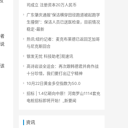
权
司成立 注册资本20万人民币
广东肇庆通报“保洁横穿田径跑道被起跑学
生撞倒”：保洁人员已送医检查，目前情况
稳定-最新
者
热讯:纽约记者：麦克布莱德已返回芝加哥
说
与尼克斯回合
银发无忧 科技助老|观速讯
该
高诗岩谈全运会：再次跟韩德君并肩作战
十分珍惜，我们要打出辽宁精神
10月22日黄金多空指数为50.0
招标 | 1.4亿砸向中原！河南罗山1114套充
电桩招标即将开始！_新要闻
资讯