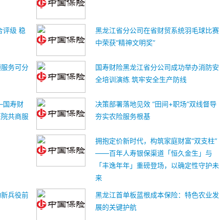
合评级 稳
黑龙江省分公司在省财贸系统羽毛球比赛
中荣获“精神文明奖”
顾服务可分
国寿财险黑龙江省分公司成功举办消防安
全培训演练 筑牢安全生产防线
—国寿财
决策部署落地见效 “田间+职场”双线督导
医院共商服
夯实农险服务根基
拥抱定价新时代，构筑家庭财富“双支柱”
——百年人寿银保渠道「恒久金生」与
「丰逸年年」重磅登场，以确定性守护未
来
动新兵役前
黑龙江首单板蓝根成本保险：特色农业发
展的关键护航