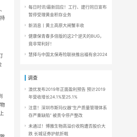
每日时讯!最新回应！工行、建行同日宣布
、
暂停受理黄金积存业务
持
新消息丨黄土高原大闸蟹丰收
健康保青春多倍版的这2个逆天的BUG，
竟非常利好！
慧择与中国太保寿险联袂推出福有余2024
订
金
调查
澳优发布2019年正面盈利预告 预计2019
到
年营收增长24.1%至25.1%
生物
注意！深圳市斯玛仪器“生产质量管理体系
上
存严重缺陷” 被责令停产整改
未通过！博雅生物高溢价收购遭否股价大
跌 长城证券护航折戟
致