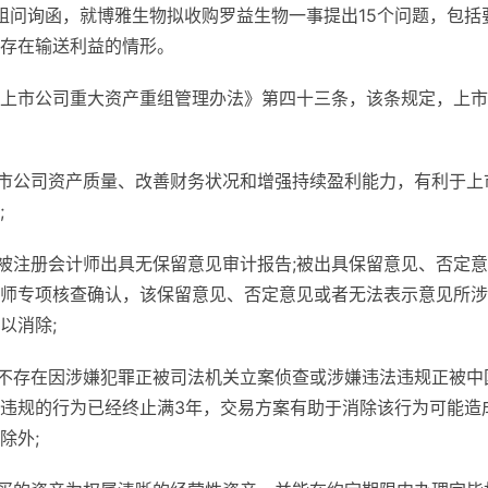
重组问询函，就博雅生物拟收购罗益生物一事提出15个问题，包括
存在输送利益的情形。
上市公司重大资产重组管理办法》第四十三条，该条规定，上市
上市公司资产质量、改善财务状况和增强持续盈利能力，有利于上
;
告被注册会计师出具无保留意见审计报告;被出具保留意见、否定
师专项核查确认，该保留意见、否定意见或者无法表示意见所涉
以消除;
员不存在因涉嫌犯罪正被司法机关立案侦查或涉嫌违法违规正被中
违规的行为已经终止满3年，交易方案有助于消除该行为可能造
除外;