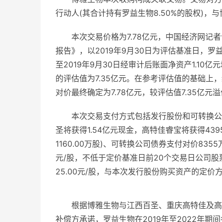
行动人(其合计持有罗益生物8.50%的股权)
本次交易价格为7.78亿元，中国经济网记
报告》，以2019年9月30日为评估基准日，罗
至2019年9月30日经审计后账面净资产1.10亿元
的评估值为7.35亿元。在参考评估值的基础上
对价最终确定为7.78亿元，较评估值7.35亿元溢价
本次交易支付方式包括发行股份和可转换公
圣将获得1.54亿元现金，高特佳睿宝将获得439
1160.00万股)、可转换公司债券支付对价835
元/股，不低于定价基准日前20个交易日公司
25.00元/股，与本次发行股份购买资产的定价
根据博雅生物与江西百圣、重庆高特佳及高特
补偿方承诺，罗益生物在2019年至2022年