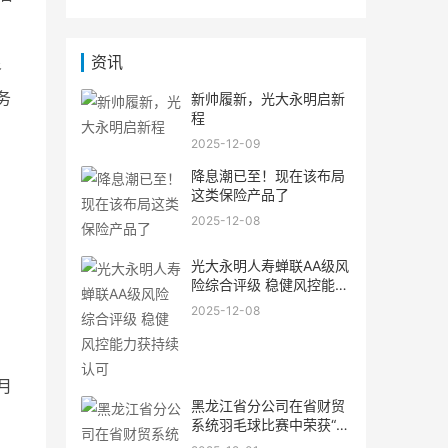
资讯
肾
务
新帅履新，光大永明启新
程
2025-12-09
降息潮已至！现在该布局
这类保险产品了
2025-12-08
光大永明人寿蝉联AA级风
险综合评级 稳健风控能力
获持续认可
2025-12-08
月
黑龙江省分公司在省财贸
系统羽毛球比赛中荣获“精
神文明奖”