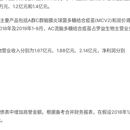
元、1.2亿元和1.4亿元。
要产品包括A群C群脑膜炎球菌多糖结合疫苗(MCV2)和双价
2018年及2019年1-9月，AC流脑多糖结合疫苗占罗益生物主营业
。
生物营业收入分别为1.67亿元、1.88亿元、2.14亿元，净利润分别
。
债表中增加商誉金额。根据备考合并财务报表，在假设2018年1
元。