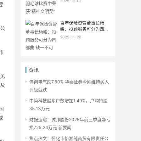
2025-12-01
要
百年保险资管董事长杨
公
峻：投顾服务可分为四部
曲 缺一不可
2025-11-28
市
资讯
意见
伟创电气跌7.80% 华泰证券今刚维持买入
及
评级就跌
中简科技股东户数增加1.49%，户均持股
国
35.13万元
成
财报速递：诚邦股份2025年前三季度净亏
损725.24万元 新要闻
焦点热文：怀化市怡湘纯商贸有限责任公