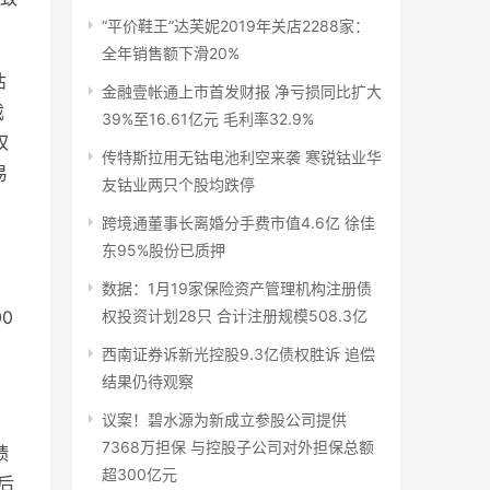
“平价鞋王”达芙妮2019年关店2288家：
全年销售额下滑20%
估
金融壹帐通上市首发财报 净亏损同比扩大
截
39%至16.61亿元 毛利率32.9%
权
传特斯拉用无钴电池利空来袭 寒锐钴业华
易
友钴业两只个股均跌停
跨境通董事长离婚分手费市值4.6亿 徐佳
东95%股份已质押
百
数据：1月19家保险资产管理机构注册债
0
权投资计划28只 合计注册规模508.3亿
西南证券诉新光控股9.3亿债权胜诉 追偿
结果仍待观察
议案！碧水源为新成立参股公司提供
7368万担保 与控股子公司对外担保总额
绩
超300亿元
后