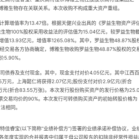
，与博雅生物存在关联关系。本次收购不构成重大资产重组。
者计算增值率为13.47倍。根据天健兴业出具的《罗益生物资产评
益生物100%股权采用收益法的评估值为15.04亿元，较罗益生物
增值13.93亿元，增值率1265.08%。其中，罗益生物48.87%股
，经交易各方协商确定，博雅生物收购罗益生物48.87%股权的交
5.90%。
司债券及支付现金。其中，现金支付对价4.05亿元，其中江西
5万元，上海懿仁将获得2.07亿元;股份支付对价2.9亿元(折合
5万元(折合83.55万张)。本次发行股份购买资产的发行价格为25.0
股票交易均价的90%。本次发行可转债购买资产的初始转股价格为
方法相同。
佳睿宝(以下简称“业绩补偿方”)签署的业绩承诺补偿协议，业
期间各年度实现的合并报表中归属于母公司股东的扣除非经常性损益